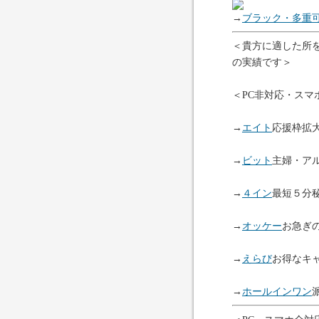
→
ブラック・多重
＜貴方に適した所
の実績です＞
＜PC非対応・スマ
→
エイト
応援枠拡
→
ビット
主婦・ア
→
４イン
最短５分
→
オッケー
お急ぎ
→
えらび
お得なキ
→
ホールインワン