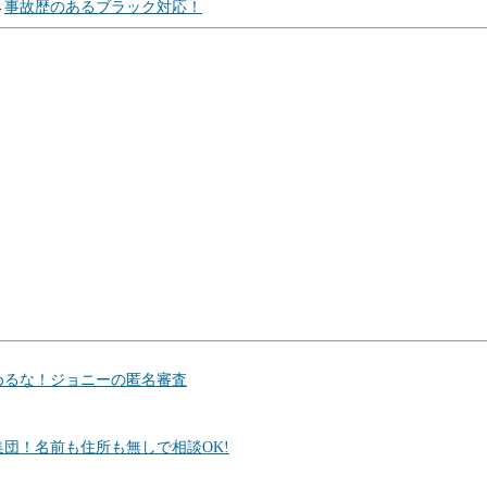
→
事故歴のあるブラック対応！
めるな！ジョニーの匿名審査
団！名前も住所も無しで相談OK!