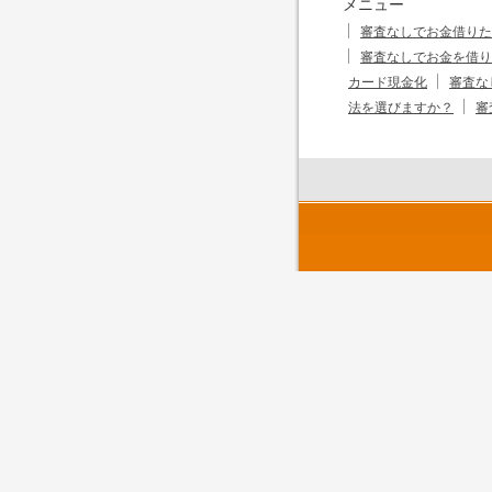
メニュー
審査なしでお金借りた
審査なしでお金を借り
カード現金化
審査な
法を選びますか？
審