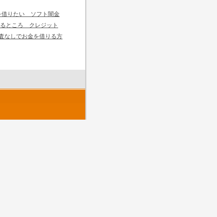
を借りたい ソフト闇金
るところ クレジット
査なしでお金を借りる方